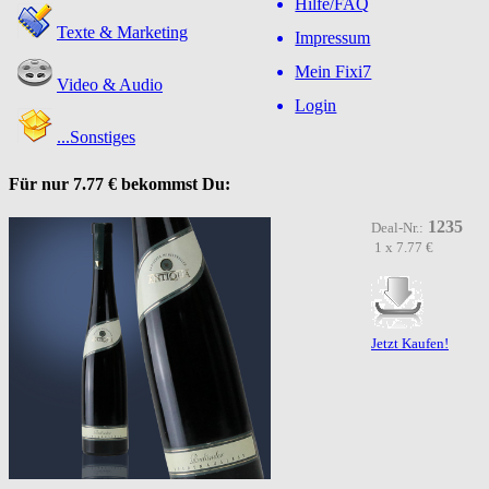
Hilfe/FAQ
Texte & Marketing
Impressum
Mein Fixi7
Video & Audio
Login
...Sonstiges
Für nur
7.77 €
bekommst Du:
1235
Deal-Nr.:
1 x 7.77 €
Jetzt Kaufen!