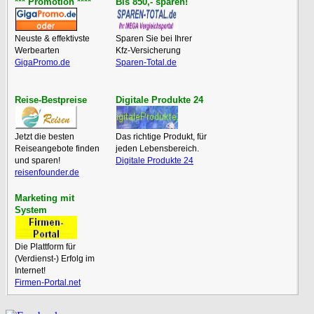
*** Promotion ****
Bis 850,- sparen!
Neuste & effektivste
Sparen Sie bei Ihrer
Werbearten
Kfz-Versicherung
GigaPromo.de
Sparen-Total.de
Reise-Bestpreise
Digitale Produkte 24
Jetzt die besten
Das richtige Produkt, für
Reiseangebote finden
jeden Lebensbereich.
und sparen!
Digitale Produkte 24
reisenfounder.de
Marketing mit
System
Die Plattform für
(Verdienst-) Erfolg im
Internet!
Firmen-Portal.net