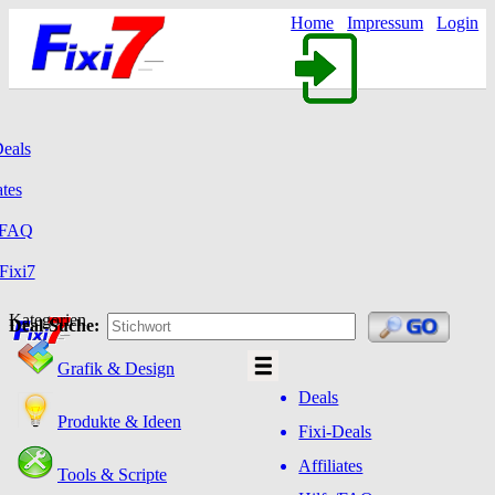
Home
Impressum
Login
Deals
ates
/FAQ
Fixi7
Kategorien
Deal-Suche:
Grafik & Design
Deals
Produkte & Ideen
Fixi-Deals
Affiliates
Tools & Scripte