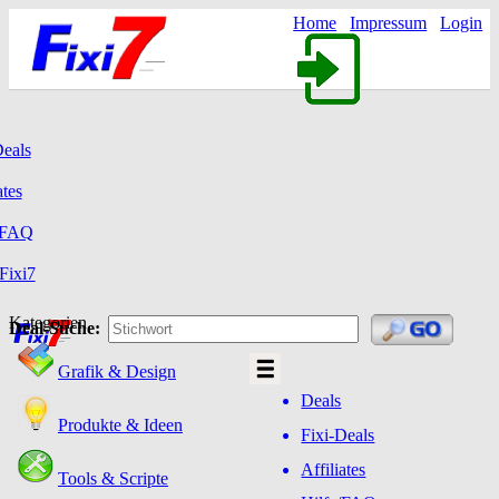
Home
Impressum
Login
Deals
ates
/FAQ
Fixi7
Kategorien
Deal-Suche:
Grafik & Design
Deals
Produkte & Ideen
Fixi-Deals
Affiliates
Tools & Scripte