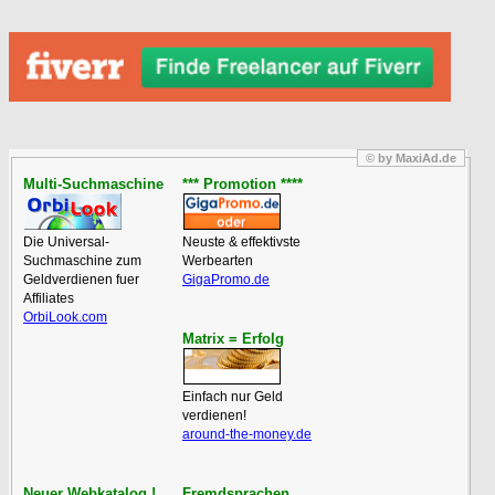
© by MaxiAd.de
Multi-Suchmaschine
*** Promotion ****
Die Universal-
Neuste & effektivste
Suchmaschine zum
Werbearten
Geldverdienen fuer
GigaPromo.de
Affiliates
OrbiLook.com
Matrix = Erfolg
Einfach nur Geld
verdienen!
around-the-money.de
Neuer Webkatalog !
Fremdsprachen