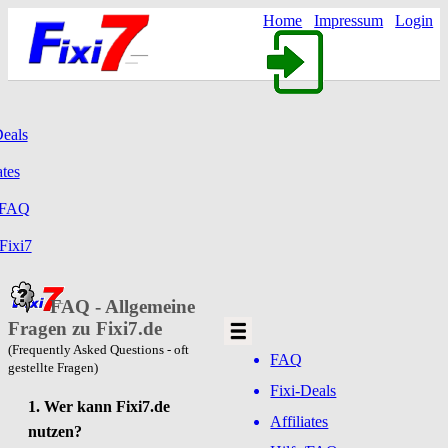
Home
Impressum
Login
Deals
ates
/FAQ
Fixi7
FAQ - Allgemeine
Fragen zu Fixi7.de
(Frequently Asked Questions - oft
FAQ
gestellte Fragen)
Fixi-Deals
1. Wer kann Fixi7.de
Affiliates
nutzen?