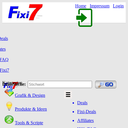
Home
Impressum
Login
Deals
ates
/FAQ
Fixi7
Kategorien
Deal-Suche:
Grafik & Design
Deals
Produkte & Ideen
Fixi-Deals
Affiliates
Tools & Scripte