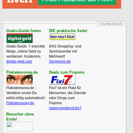
© by MaxiAd.de
Gratis-Guide holen
DIE praktische Seite!
Gratis-Guide: 7 erprobte
DAS Shopping- und
Wege, online Geld zu
Servicecenter mit
verdienen. Kostenlos.
Mehrwert!
digital-geld.com
Sorgenlos.de
Flatratemoney.de
Deals zum Fixpreis
Flatratemoney.de -
Fixi7 ist ein Platz für
Verdiene soviel Du
Menschen, die Dienste
willst völlig automatisch!
oder Dinge zum
Flatratemoney.de
Fixpreis
nebenverdienst.fixi7
Besucher ohne
Ende!