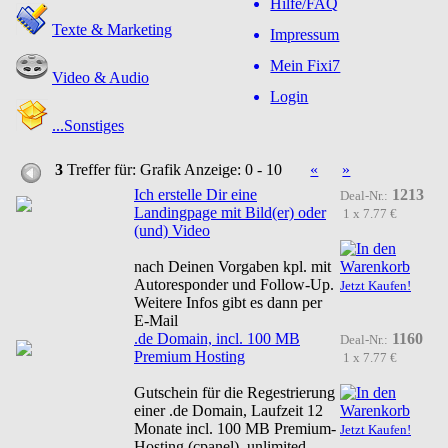
Hilfe/FAQ
Texte & Marketing
Impressum
Mein Fixi7
Video & Audio
Login
...Sonstiges
3
Treffer für: Grafik
Anzeige: 0 - 10
«
»
Ich erstelle Dir eine
1213
Deal-Nr.:
Landingpage mit Bild(er) oder
1 x 7.77 €
(und) Video
nach Deinen Vorgaben kpl. mit
Autoresponder und Follow-Up.
Jetzt Kaufen!
Weitere Infos gibt es dann per
E-Mail
.de Domain, incl. 100 MB
1160
Deal-Nr.:
Premium Hosting
1 x 7.77 €
Gutschein für die Regestrierung
einer .de Domain, Laufzeit 12
Monate incl. 100 MB Premium-
Jetzt Kaufen!
Hosting (cpanel), unlimited