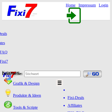
Home
Impressum
Login
Deals
ates
/FAQ
Fixi7
Kategorien
Deal-Suche:
Grafik & Design
Produkte & Ideen
Fixi-Deals
Affiliates
Tools & Scripte