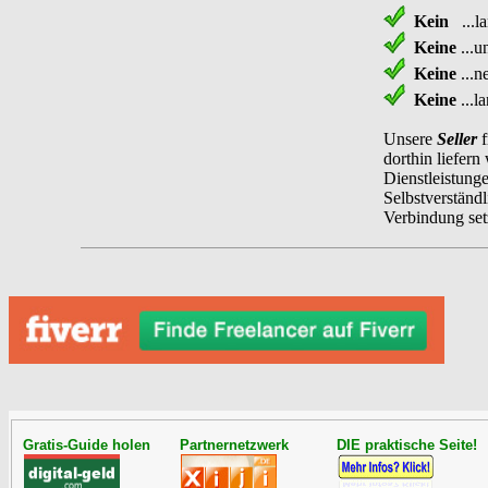
Kein
...la
Keine
...u
Keine
...n
Keine
...l
Unsere
Seller
f
dorthin liefer
Dienstleistung
Selbstverständl
Verbindung set
Gratis-Guide holen
Partnernetzwerk
DIE praktische Seite!