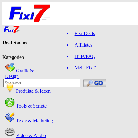
Fixi-Deals
Deal-Suche:
Affiliates
Hilfe/FAQ
Kategorien
Mein Fixi7
Grafik &
Design
Produkte & Ideen
Tools & Scripte
Texte & Marketing
Video & Audio