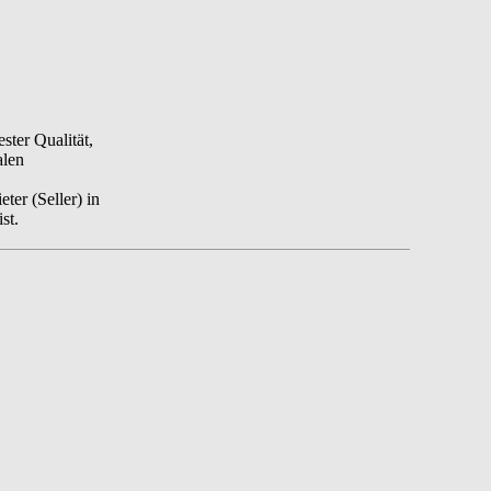
ester Qualität,
alen
ter (Seller) in
st.