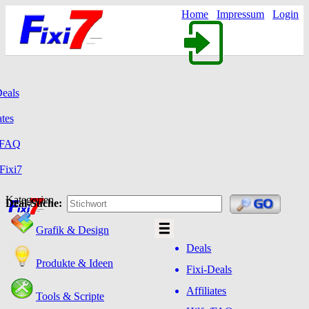
Home
Impressum
Login
Deals
ates
/FAQ
Fixi7
Kategorien
Deal-Suche:
Grafik & Design
Deals
Produkte & Ideen
Fixi-Deals
Affiliates
Tools & Scripte