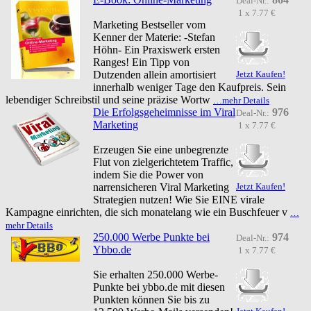
Deal-Nr.:
1 x 7.77 €
Marketing Bestseller vom
Kenner der Materie: -Stefan
Höhn- Ein Praxiswerk ersten
Ranges! Ein Tipp von
Dutzenden allein amortisiert
Jetzt Kaufen!
innerhalb weniger Tage den Kaufpreis. Sein
lebendiger Schreibstil und seine präzise Wortw
…mehr Details
Die Erfolgsgeheimnisse im Viral
976
Deal-Nr.:
Marketing
1 x 7.77 €
Erzeugen Sie eine unbegrenzte
Flut von zielgerichtetem Traffic,
indem Sie die Power von
narrensicheren Viral Marketing
Jetzt Kaufen!
Strategien nutzen! Wie Sie EINE virale
Kampagne einrichten, die sich monatelang wie ein Buschfeuer v
…
mehr Details
250.000 Werbe Punkte bei
974
Deal-Nr.:
Ybbo.de
1 x 7.77 €
Sie erhalten 250.000 Werbe-
Punkte bei ybbo.de mit diesen
Punkten können Sie bis zu