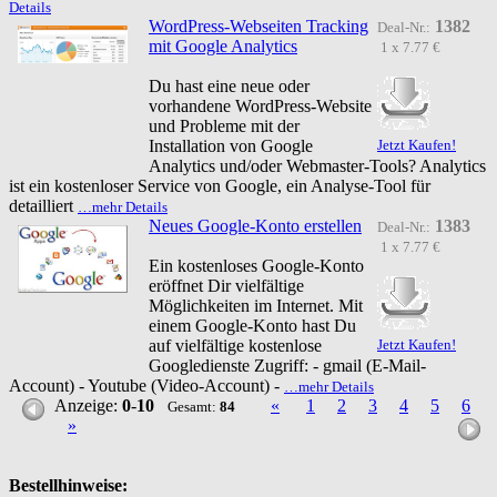
Details
WordPress-Webseiten Tracking
1382
Deal-Nr.:
mit Google Analytics
1 x 7.77 €
Du hast eine neue oder
vorhandene WordPress-Website
und Probleme mit der
Installation von Google
Jetzt Kaufen!
Analytics und/oder Webmaster-Tools? Analytics
ist ein kostenloser Service von Google, ein Analyse-Tool für
detailliert
…mehr Details
Neues Google-Konto erstellen
1383
Deal-Nr.:
1 x 7.77 €
Ein kostenloses Google-Konto
eröffnet Dir vielfältige
Möglichkeiten im Internet. Mit
einem Google-Konto hast Du
auf vielfältige kostenlose
Jetzt Kaufen!
Googledienste Zugriff: - gmail (E-Mail-
Account) - Youtube (Video-Account) -
…mehr Details
Anzeige:
0
-
10
«
1
2
3
4
5
6
Gesamt:
84
»
Bestellhinweise: