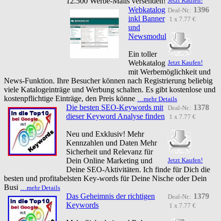
12.500 Werbe-Mails versenden!
Jetzt Kaufen!
Webkatalog
1396
Deal-Nr.:
inkl Banner
1 x 7.77 €
und
Newsmodul
Ein toller
Webkatalog
Jetzt Kaufen!
mit Werbemöglichkeit und
News-Funktion. Ihre Besucher können nach Registrierung beliebig
viele Katalogeinträge und Werbung schalten. Es gibt kostenlose und
kostenpflichtige Einträge, den Preis könne
…mehr Details
Die besten SEO-Keywords mit
1378
Deal-Nr.:
dieser Keyword Analyse finden
1 x 7.77 €
Neu und Exklusiv! Mehr
Kennzahlen und Daten Mehr
Sicherheit und Relevanz für
Dein Online Marketing und
Jetzt Kaufen!
Deine SEO-Aktivitäten. Ich finde für Dich die
besten und profitabelsten Key-words für Deine Nische oder Dein
Busi
…mehr Details
Das Geheimnis der richtigen
1379
Deal-Nr.:
Keywords
1 x 7.77 €