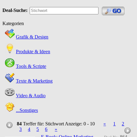
Deal-Suche:
Kategorien
Grafik & Design
Produkte & Ideen
Tools & Scripte
Texte & Marketing
Video & Audio
...Sonstiges
84
Treffer für: Stichwort
Anzeige: 0 - 10
«
1
2
3
4
5
6
»
E-Book: Online-Marketing
864