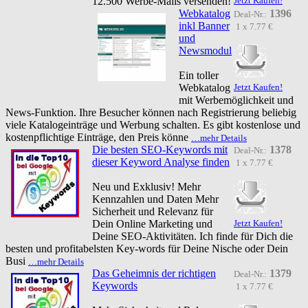
12.500 Werbe-Mails versenden!
Jetzt Kaufen!
Webkatalog
1396
Deal-Nr.:
inkl Banner
1 x 7.77 €
und
Newsmodul
Ein toller
Webkatalog
Jetzt Kaufen!
mit Werbemöglichkeit und
News-Funktion. Ihre Besucher können nach Registrierung beliebig
viele Katalogeinträge und Werbung schalten. Es gibt kostenlose und
kostenpflichtige Einträge, den Preis könne
…mehr Details
Die besten SEO-Keywords mit
1378
Deal-Nr.:
dieser Keyword Analyse finden
1 x 7.77 €
Neu und Exklusiv! Mehr
Kennzahlen und Daten Mehr
Sicherheit und Relevanz für
Dein Online Marketing und
Jetzt Kaufen!
Deine SEO-Aktivitäten. Ich finde für Dich die
besten und profitabelsten Key-words für Deine Nische oder Dein
Busi
…mehr Details
Das Geheimnis der richtigen
1379
Deal-Nr.:
Keywords
1 x 7.77 €