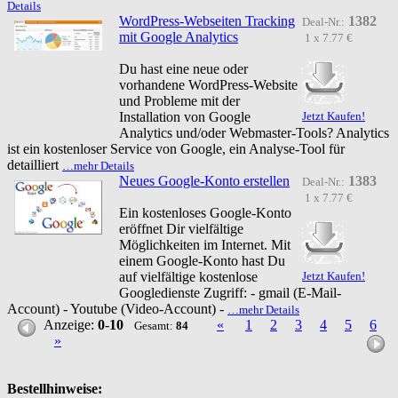
Details
WordPress-Webseiten Tracking
1382
Deal-Nr.:
mit Google Analytics
1 x 7.77 €
Du hast eine neue oder
vorhandene WordPress-Website
und Probleme mit der
Installation von Google
Jetzt Kaufen!
Analytics und/oder Webmaster-Tools? Analytics
ist ein kostenloser Service von Google, ein Analyse-Tool für
detailliert
…mehr Details
Neues Google-Konto erstellen
1383
Deal-Nr.:
1 x 7.77 €
Ein kostenloses Google-Konto
eröffnet Dir vielfältige
Möglichkeiten im Internet. Mit
einem Google-Konto hast Du
auf vielfältige kostenlose
Jetzt Kaufen!
Googledienste Zugriff: - gmail (E-Mail-
Account) - Youtube (Video-Account) -
…mehr Details
Anzeige:
0
-
10
«
1
2
3
4
5
6
Gesamt:
84
»
Bestellhinweise: