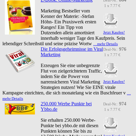
Deal-Nr.:
1 x 7.77 €
Marketing Bestseller vom
Kenner der Materie: -Stefan
Höhn- Ein Praxiswerk ersten
Ranges! Ein Tipp von
Dutzenden allein amortisiert
Jetzt Kaufen!
innerhalb weniger Tage den Kaufpreis. Sein
lebendiger Schreibstil und seine präzise Wortw
…mehr Details
Die Erfolgsgeheimnisse im Viral
976
Deal-Nr.:
Marketing
1 x 7.77 €
Erzeugen Sie eine unbegrenzte
Flut von zielgerichtetem Traffic,
indem Sie die Power von
narrensicheren Viral Marketing
Jetzt Kaufen!
Strategien nutzen! Wie Sie EINE virale
Kampagne einrichten, die sich monatelang wie ein Buschfeuer v
…
mehr Details
250.000 Werbe Punkte bei
974
Deal-Nr.:
Ybbo.de
1 x 7.77 €
Sie erhalten 250.000 Werbe-
Punkte bei ybbo.de mit diesen
Punkten können Sie bis zu