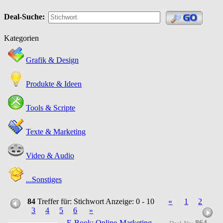
Deal-Suche:
Kategorien
Grafik & Design
Produkte & Ideen
Tools & Scripte
Texte & Marketing
Video & Audio
...Sonstiges
84
Treffer für: Stichwort
Anzeige: 0 - 10
«
1
2
3
4
5
6
»
E-Book: Online-Marketing
864