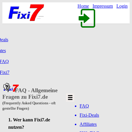
Home
Impressum
Login
Deals
ates
/FAQ
Fixi7
FAQ - Allgemeine
Fragen zu Fixi7.de
(Frequently Asked Questions - oft
FAQ
gestellte Fragen)
Fixi-Deals
1. Wer kann Fixi7.de
Affiliates
nutzen?