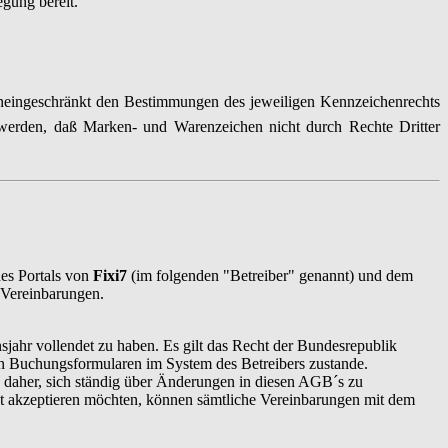
egung bereit.
 uneingeschränkt den Bestimmungen des jeweiligen Kennzeichenrechts
 werden, daß Marken- und Warenzeichen nicht durch Rechte Dritter
es Portals von
Fixi7
(im folgenden "Betreiber" genannt) und dem
d Vereinbarungen.
jahr vollendet zu haben. Es gilt das Recht der Bundesrepublik
en Buchungsformularen im System des Betreibers zustande.
h daher, sich ständig über Änderungen in diesen AGB´s zu
cht akzeptieren möchten, können sämtliche Vereinbarungen mit dem