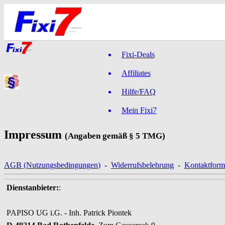
Fixi-Deals
Affiliates
Hilfe/FAQ
Mein Fixi7
Impressum
(Angaben gemäß § 5 TMG)
AGB
(Nutzungsbedingungen)
-
Widerruf
sbelehrung
-
Kontaktform
Dienstanbieter:
:
PAPISO UG i.G. - Inh. Patrick Piontek