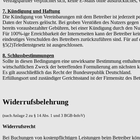
Vertragspartner verpflichtet sich, keine E-Mails ohne ausdrückliches
7. Kündigung und Haftung
Die Kündigung von Vereinbarungen mit dem Betreiber ist jederzeit p
Daten der Nutzers gelöscht. Bei groben Verstößen des Nutzers gege
bereits vorausbezahlter Gebühren, bei einer Kündigung durch den Nut
Für 100%-ige Erreichbarkeit der Internetseiten kann der Betreiber k
eindeutiges Verschulden des Betreibers zurückzuführen sind. Für au
§5(2)Teledienstgesetz ist ausgeschlossen.
8. Schlussbestimmungen
Sollte in diesen Bedingungen eine unwirksame Bestimmung enthalten
wirtschaftlichen Zweck der betreffenden Formulierung am nächsten k
Es gilt ausschließlich das Recht der Bundesrepublik Deutschland.
Erfüllungsort und zuständiger Gerichtsstand ist der Firmensitz des Bet
Widerrufsbelehrung
(nach Anlage 2 zu § 14 Abs. 1 und 3 BGB-InfoV)
Widerrufsrecht
Bei Buchungen von kostenpflichtigen Leistungen beim Betreiber könn