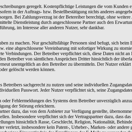
seschreibungen geregelt. Kostenpflichtige Leistungen die vom Kunden 
 sofern in der Auftrags- bzw. Bestellbestätigung nichts anderes angegebe
 sorgen. Bei Zahlungsverzug ist der Betereiber berechtigt, ohne weiter
mittelte Dienstleistung durch angeschlossene Partner auch den Erwartu
ührung, im Interesse aller anderen Nutzer, sehr dankbar.
aben zu machen. Nur geschäftsfähige Personen sind befugt, sich beim B
w. eine abgeschlossene Vereinbarung mit sofortiger Wirkung zu stornie
e Verbindungen. Der Betreiber verpflichtet sich, diese Daten nicht an D
den Betreiber von sämtlichen Ansprüchen Dritter hinsichtlich der überl
n erneut unentgeltlich an den Betreiber zu übermitteln. Der Nutzer erkl
 oder gelöscht werden können.
des Betreibers sachgerecht zu nutzen und seine individuellen Zugangsd
ividuellen Passwort. Jeder Nutzer verpflichtet sich, seine Zugangsdat
n oder Fehlermeldungen des Systems dem Betreiber unverzüglich anzuze
gung der Störung erleichtern.
artner dazu, das von dem Anbieter zur Verfügung gestellte, übernommene
llen. Insbesondere verpflichtet sich der Vertragspartner dazu, dass da
llungen hinsichtlich Rasse, Geschlecht, Religion, Nationalität, Behinde
ter verletzt, insbesondere kein Patent-, Urheber-, Marken- oder andere