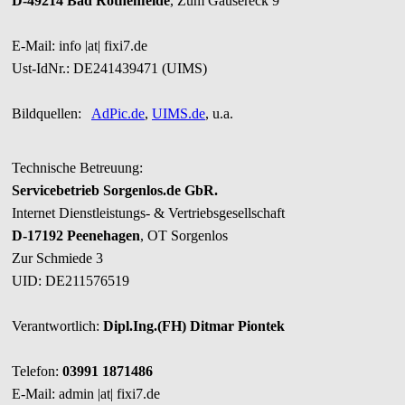
D-49214 Bad Rothenfelde
, Zum Gausereck 9
E-Mail: info |at| fixi7.de
Ust-IdNr.: DE241439471 (UIMS)
Bildquellen:
AdPic.de
,
UIMS.de
, u.a.
Technische Betreuung:
Servicebetrieb Sorgenlos.de GbR.
Internet Dienstleistungs- & Vertriebsgesellschaft
D-17192 Peenehagen
, OT Sorgenlos
Zur Schmiede 3
UID: DE211576519
Verantwortlich:
Dipl.Ing.(FH) Ditmar Piontek
Telefon:
03991 1871486
E-Mail: admin |at| fixi7.de