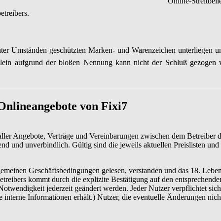
Online-Streitbeil
etreibers.
d unter Umständen geschützten Marken- und Warenzeichen unterliegen
Allein aufgrund der bloßen Nennung kann nicht der Schluß gezogen
 Onlineangebote von
Fixi7
ller Angebote, Verträge und Vereinbarungen zwischen dem Betreiber d
nd und unverbindlich. Gültig sind die jeweils aktuellen Preislisten un
lgemeinen Geschäftsbedingungen gelesen, verstanden und das 18. Lebens
etreibers kommt durch die explizite Bestätigung auf den entsprechend
twendigkeit jederzeit geändert werden. Jeder Nutzer verpflichtet sic
e interne Informationen erhält.) Nutzer, die eventuelle Änderungen ni