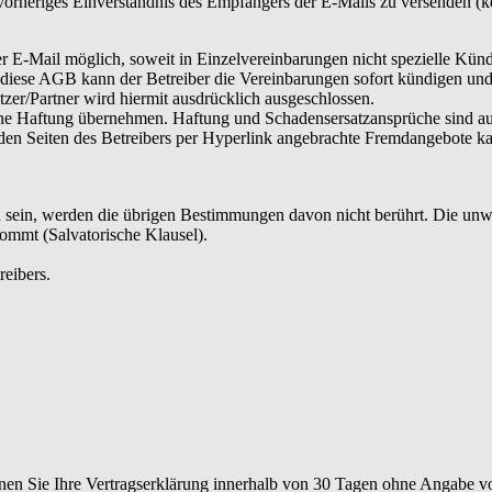
, vorheriges Einverständnis des Empfängers der E-Mails zu versenden (
er E-Mail möglich, soweit in Einzelvereinbarungen nicht spezielle Kü
n diese AGB kann der Betreiber die Vereinbarungen sofort kündigen un
zer/Partner wird hiermit ausdrücklich ausgeschlossen.
eine Haftung übernehmen. Haftung und Schadensersatzansprüche sind aus
f den Seiten des Betreibers per Hyperlink angebrachte Fremdangebote
 sein, werden die übrigen Bestimmungen davon nicht berührt. Die unw
ommt (Salvatorische Klausel).
reibers.
en Sie Ihre Vertragserklärung innerhalb von 30 Tagen ohne Angabe vo