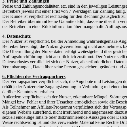
3. Preise und Zahlungen
Preise und Zahlungsmodalitäten etc. sind in den jeweiligen Leistung
Betreibers jeweils mit einer Frist von 7 Werktagen zur Zahlung fällig,
Der Kunde ist verpflichtet rechtzeitig für den Rechnungsausgleich zu
Der Betreiber übernimmt keine Garantie dafür, dass eine über ihn ver
der Betreiber an einer Rückinformation über mangelhafte Auftragsausf
4. Datenschutz
Der Nutzer ist verpflichtet, bei der Anmeldung wahrheitsgemäße Ang
Betreiber berechtigt, die Nutzungsvereinbarung nicht anzunehmen, bz
Die Übermittlung der Nutzerdaten erfolgt weitestgehend über gesichert
Auftragsdurchführung nicht ausdrücklich zustimmt. Der Nutzer stellt 
Datenverlustes verpflichtet sich der Nutzer, alle erforderlichen Date
Vereinbarungen, Daten über seine Person gespeichert, geändert und /
6. Pflichten des Vertragspartners
Der Vertragspartner verpflichtet sich, die Angebote und Leistungen 
erhält jeder Nutzer eine Zugangskennung in Verbindung mit einem ind
darüber Kenntnis zu erhalten.
Außerdem verpflichtet sich der Nutzer, erkennbare Mängel, Störunge
Mängel bzw. Fehler und ihrer Ursachen ermöglichen sowie die Beseiti
Als Teilnehmer am Affiliate-Programm verpflichtet sich der Vertragsp
eigenen Website zutreffend, nicht irreführend und angemessen darzuste
sexuell eindeutige Inhalte oder diskriminierende Aussagen oder Darste
Weise rechtswidrig ist und das verwendete Material keine Rechte Drit