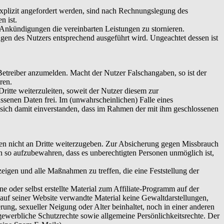
explizit angefordert werden, sind nach Rechnungslegung des
n ist.
e Ankündigungen die vereinbarten Leistungen zu stornieren.
ngen des Nutzers entsprechend ausgeführt wird. Ungeachtet dessen ist
etreiber anzumelden. Macht der Nutzer Falschangaben, so ist der
ren.
ritte weiterzuleiten, soweit der Nutzer diesem zur
assenen Daten frei. Im (unwahrscheinlichen) Falle eines
ärt sich damit einverstanden, dass im Rahmen der mit ihm geschlossenen
aten nicht an Dritte weiterzugeben. Zur Absicherung gegen Missbrauch
en so aufzubewahren, dass es unberechtigten Personen unmöglich ist,
igen und alle Maßnahmen zu treffen, die eine Feststellung der
 oder selbst erstellte Material zum Affiliate-Programm auf der
s auf seiner Website verwandte Material keine Gewaltdarstellungen,
rung, sexueller Neigung oder Alter beinhaltet, noch in einer anderen
 gewerbliche Schutzrechte sowie allgemeine Persönlichkeitsrechte. Der