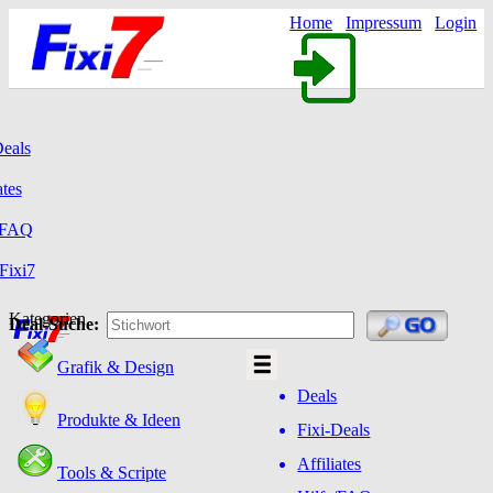
Home
Impressum
Login
Deals
ates
/FAQ
Fixi7
Kategorien
Deal-Suche:
Grafik & Design
Deals
Produkte & Ideen
Fixi-Deals
Affiliates
Tools & Scripte